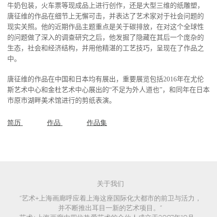
牛奶包装，火车票等现成品上进行创作，还是大型三维的纸雕塑，
唐征维的作品在细节上无懈可击，并表达了艺术家对于社会问题的
现实关照。他的近期作品主题重点是关于碳排放，在对这个全球性
的问题做了深入的调查研究之后，他发掘了隐藏在其后一个庞杂的
生态，社会和经济结构，并用他精湛的工艺技巧，呈现在了作品之
中。
唐征维的作品在中国和日本均有展出，重要展览包括
2016
年在尤伦
斯
艺术中心和
金杜艺术中心展出的“不足为外人道也”，和同年在日本
市原市湖畔美术馆进行的剪纸表演。
简历
作品
作品集
关于我们
“艺术+上海画廊呼应着上海这座国际化大都市的前卫与活力，
并不断推出耳目一新的艺术项目。”
艺术+上海画廊由四位热爱艺术的合伙人成立于2007年10月。